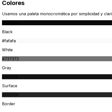
Colores
Usamos una paleta monocromática por simplicidad y clarid
#0a0a0a
Black
#fafafa
White
#737373
Gray
#141414
Surface
#262626
Border