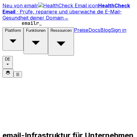
Neu von emailr
HealthCheck
Email
·
Prüfe, repariere und überwache die E-Mail-
Gesundheit deiner Domain
→
Preise
Docs
Blog
Sign in
Plattform
Funktionen
Ressourcen
DE
☰
email-Infrastruktur für Unternehmen