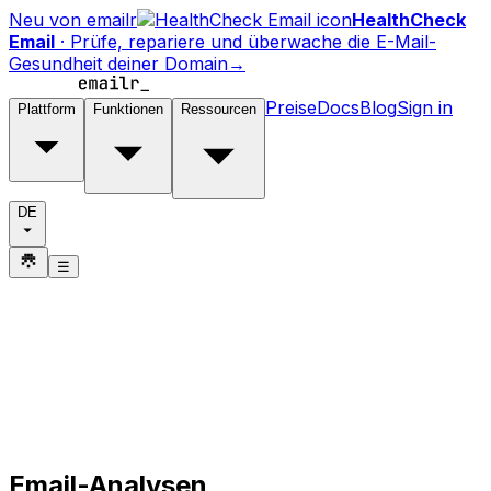
Neu von emailr
HealthCheck
Email
·
Prüfe, repariere und überwache die E-Mail-
Gesundheit deiner Domain
→
Preise
Docs
Blog
Sign in
Plattform
Funktionen
Ressourcen
DE
☰
Email-Analysen