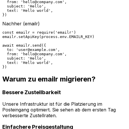
  from: '
hello@company.com
',

  subject: 'Hello',

  text: 'Hello world',

})
Nachher
(emailr)
const emailr = require('emailr')

emailr.setApiKey(process.env.EMAILR_KEY)

await emailr.send({

  to: '
user@example.com
',

  from: '
hello@company.com
',

  subject: 'Hello',

  text: 'Hello world',

})
Warum zu emailr migrieren?
Bessere Zustellbarkeit
Unsere Infrastruktur ist für die Platzierung im
Posteingang optimiert. Sie sehen ab dem ersten Tag
verbesserte Zustellraten.
Einfachere Preisgestaltung