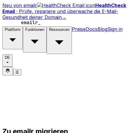
Neu von emailr
HealthCheck
Email
·
Prüfe, repariere und überwache die E-Mail-
Gesundheit deiner Domain
→
Preise
Docs
Blog
Sign in
Plattform
Funktionen
Ressourcen
DE
☰
Zu emailr migrieren