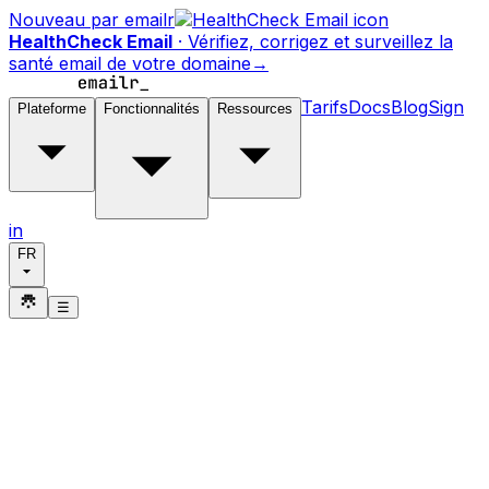
Nouveau par emailr
HealthCheck Email
·
Vérifiez, corrigez et surveillez la
santé email de votre domaine
→
Tarifs
Docs
Blog
Sign
Plateforme
Fonctionnalités
Ressources
in
FR
☰