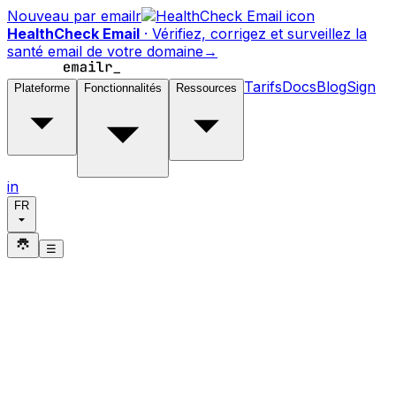
Nouveau par emailr
HealthCheck Email
·
Vérifiez, corrigez et surveillez la
santé email de votre domaine
→
Tarifs
Docs
Blog
Sign
Plateforme
Fonctionnalités
Ressources
in
FR
☰