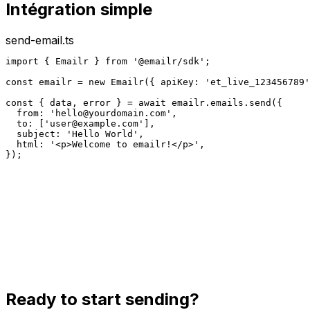
Intégration simple
send-email.ts
import { Emailr } from '@emailr/sdk';

const emailr = new Emailr({ apiKey: 'et_live_123456789'
const { data, error } = await emailr.emails.send({

  from: '
hello@yourdomain.com
',

  to: ['
user@example.com
'],

  subject: 'Hello World',

  html: '<p>Welcome to emailr!</p>',

});
Ready to start sending?