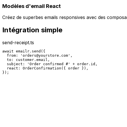
Modèles d'email React
Créez de superbes emails responsives avec des composan
Intégration simple
send-receipt.ts
await emailr.send({

  from: '
orders@yourstore.com
',

  to: customer.email,

  subject: 'Order confirmed #' + order.id,

  react: OrderConfirmation({ order }),

});