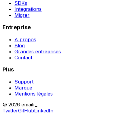
SDKs
Intégrations
Migrer
Entreprise
À propos
Blog
Grandes entreprises
Contact
Plus
Support
Marque
Mentions légales
© 2026 emailr_
Twitter
GitHub
LinkedIn