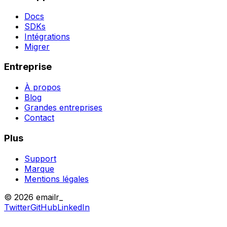
Docs
SDKs
Intégrations
Migrer
Entreprise
À propos
Blog
Grandes entreprises
Contact
Plus
Support
Marque
Mentions légales
© 2026 emailr_
Twitter
GitHub
LinkedIn