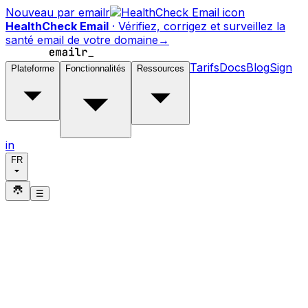
Nouveau par emailr
HealthCheck Email
·
Vérifiez, corrigez et surveillez la
santé email de votre domaine
→
Tarifs
Docs
Blog
Sign
Plateforme
Fonctionnalités
Ressources
in
FR
☰