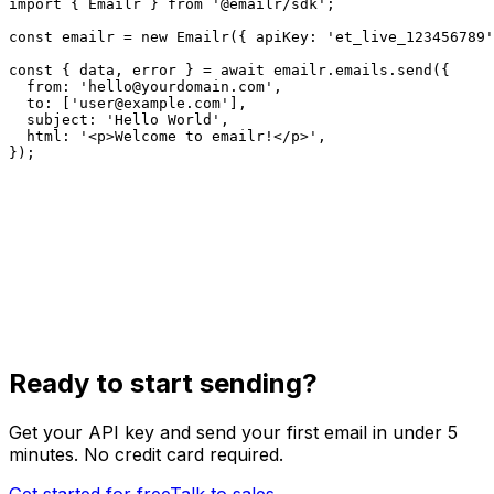
import { Emailr } from '@emailr/sdk';

const emailr = new Emailr({ apiKey: 'et_live_123456789'
const { data, error } = await emailr.emails.send({

  from: '
hello@yourdomain.com
',

  to: ['
user@example.com
'],

  subject: 'Hello World',

  html: '<p>Welcome to emailr!</p>',

});
Ready to start sending?
Get your API key and send your first email in under 5
minutes. No credit card required.