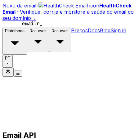
Novo da emailr
HealthCheck
Email
·
Verifique, corrija e monitore a saúde do email do
seu domínio
→
Preços
Docs
Blog
Sign in
Plataforma
Recursos
Recursos
PT
☰
Email API