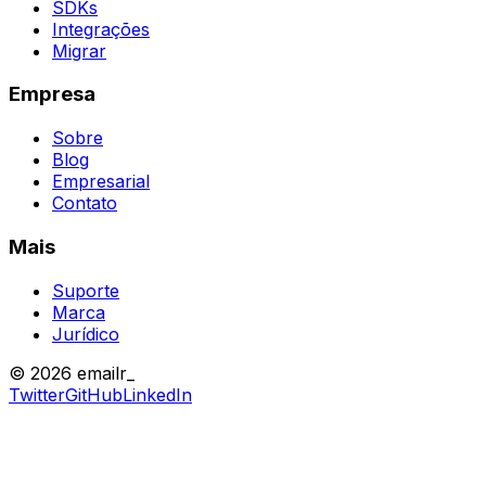
SDKs
Integrações
Migrar
Empresa
Sobre
Blog
Empresarial
Contato
Mais
Suporte
Marca
Jurídico
© 2026 emailr_
Twitter
GitHub
LinkedIn