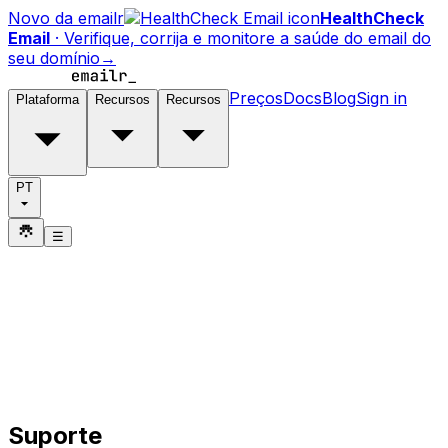
Novo da emailr
HealthCheck
Email
·
Verifique, corrija e monitore a saúde do email do
seu domínio
→
Preços
Docs
Blog
Sign in
Plataforma
Recursos
Recursos
PT
☰
Suporte