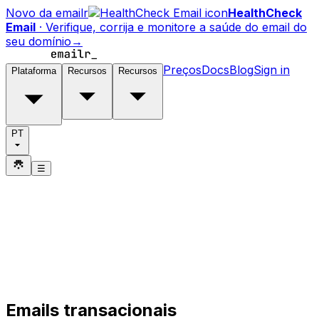
Novo da emailr
HealthCheck
Email
·
Verifique, corrija e monitore a saúde do email do
seu domínio
→
Preços
Docs
Blog
Sign in
Plataforma
Recursos
Recursos
PT
☰
Emails transacionais