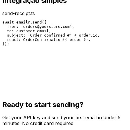
Integração simples
send-receipt.ts
await emailr.send({

  from: '
orders@yourstore.com
',

  to: customer.email,

  subject: 'Order confirmed #' + order.id,

  react: OrderConfirmation({ order }),

});
Ready to start sending?
Get your API key and send your first email in under 5
minutes. No credit card required.