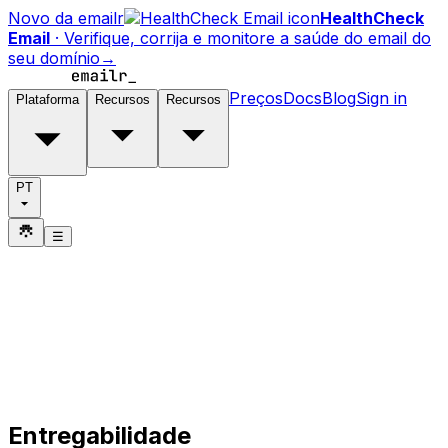
Novo da emailr
HealthCheck
Email
·
Verifique, corrija e monitore a saúde do email do
seu domínio
→
Preços
Docs
Blog
Sign in
Plataforma
Recursos
Recursos
PT
☰
Entregabilidade