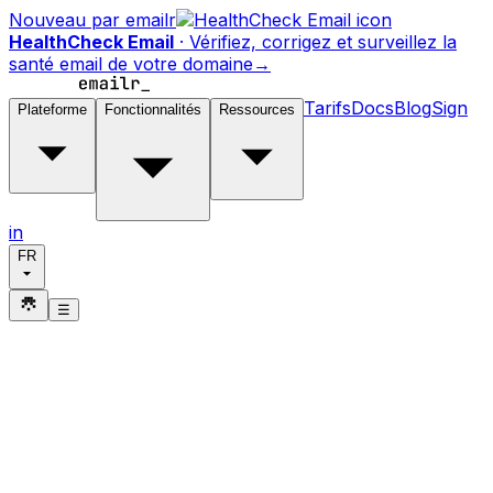
Nouveau par emailr
HealthCheck Email
·
Vérifiez, corrigez et surveillez la
santé email de votre domaine
→
Tarifs
Docs
Blog
Sign
Plateforme
Fonctionnalités
Ressources
in
FR
☰