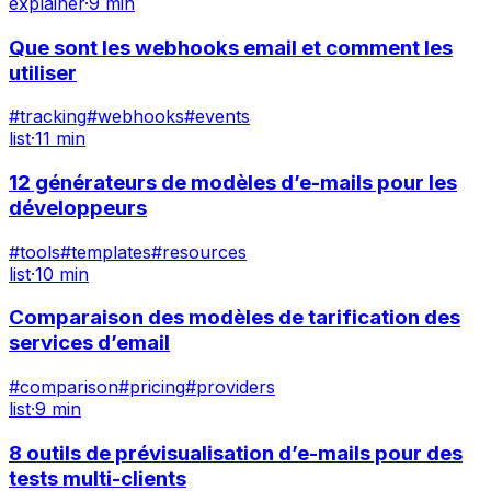
explainer
·
9 min
Que sont les webhooks email et comment les
utiliser
#
tracking
#
webhooks
#
events
list
·
11 min
12 générateurs de modèles d’e-mails pour les
développeurs
#
tools
#
templates
#
resources
list
·
10 min
Comparaison des modèles de tarification des
services d’email
#
comparison
#
pricing
#
providers
list
·
9 min
8 outils de prévisualisation d’e-mails pour des
tests multi-clients