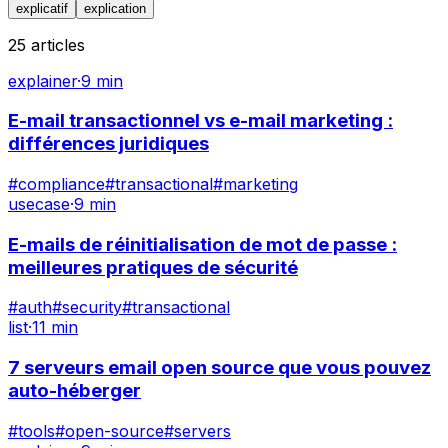
explicatif
explication
25
articles
explainer
·
9 min
E-mail transactionnel vs e-mail marketing :
différences juridiques
#
compliance
#
transactional
#
marketing
usecase
·
9 min
E-mails de réinitialisation de mot de passe :
meilleures pratiques de sécurité
#
auth
#
security
#
transactional
list
·
11 min
7 serveurs email open source que vous pouvez
auto-héberger
#
tools
#
open-source
#
servers