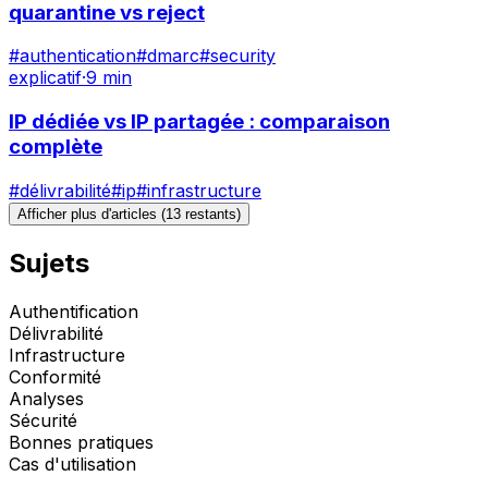
quarantine vs reject
#
authentication
#
dmarc
#
security
explicatif
·
9 min
IP dédiée vs IP partagée : comparaison
complète
#
délivrabilité
#
ip
#
infrastructure
Afficher plus d'articles
(
13
restants
)
Sujets
Authentification
Délivrabilité
Infrastructure
Conformité
Analyses
Sécurité
Bonnes pratiques
Cas d'utilisation