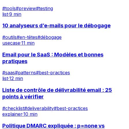
#
tools
#
preview
#
testing
list
·
9 min
10 analyseurs d’e-mails pour le débogage
#
outils
#
en-têtes
#
débogage
usecase
·
11 min
Email pour le SaaS : Modèles et bonnes
pratiques
#
saas
#
patterns
#
best-practices
list
·
12 min
Liste de contrôle de délivrabilité email : 25
points à vérifier
#
checklist
#
deliverability
#
best-practices
explainer
·
10 min
Politique DMARC expliquée : p=none vs