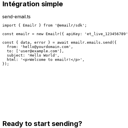
Intégration simple
send-email.ts
import { Emailr } from '@emailr/sdk';

const emailr = new Emailr({ apiKey: 'et_live_123456789'
const { data, error } = await emailr.emails.send({

  from: '
hello@yourdomain.com
',

  to: ['
user@example.com
'],

  subject: 'Hello World',

  html: '<p>Welcome to emailr!</p>',

});
Ready to start sending?