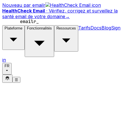
Nouveau par emailr
HealthCheck Email
·
Vérifiez, corrigez et surveillez la
santé email de votre domaine
→
Tarifs
Docs
Blog
Sign
Plateforme
Fonctionnalités
Ressources
in
FR
☰