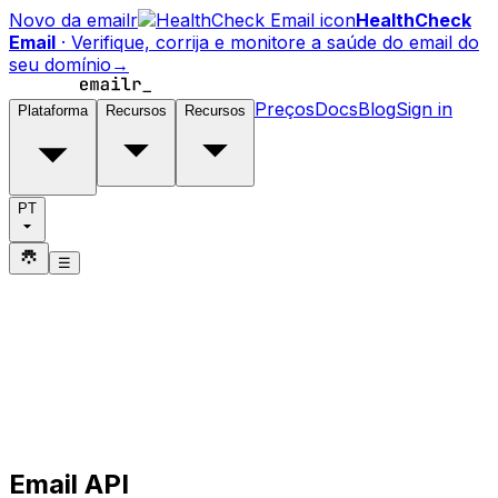
Novo da emailr
HealthCheck
Email
·
Verifique, corrija e monitore a saúde do email do
seu domínio
→
Preços
Docs
Blog
Sign in
Plataforma
Recursos
Recursos
PT
☰
Email API